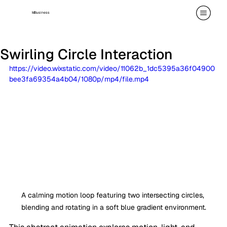
id
business
Swirling Circle Interaction
https://video.wixstatic.com/video/11062b_1dc5395a36f04900
bee3fa69354a4b04/1080p/mp4/file.mp4
A calming motion loop featuring two intersecting circles, 
blending and rotating in a soft blue gradient environment.